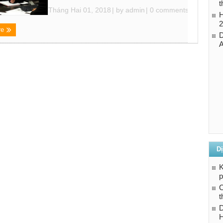
t
Tháng Hai 01, 2018
| by
admin
|
0 comments
H
2
re
D
Dị
K
p
C
t
D
H