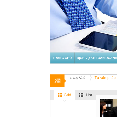
TRANG CHỦ
DỊCH VỤ KẾ TOÁN DOANH
KIẾN THỨC KẾ TOÁN & THUẾ
Trang Chủ
Tư vấn pháp l
Grid
List