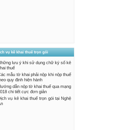
ch vụ kê khai thuế trọn gói
hững lưu ý khi sử dụng chữ ký số kê
hai thuế
ác mẫu tờ khai phải nộp khi nộp thuế
heo quy định hiện hành
ướng dẫn nộp tờ khai thuế qua mạng
018 chi tiết cực đơn giản
ịch vụ kê khai thuế trọn gói tại Nghệ
An