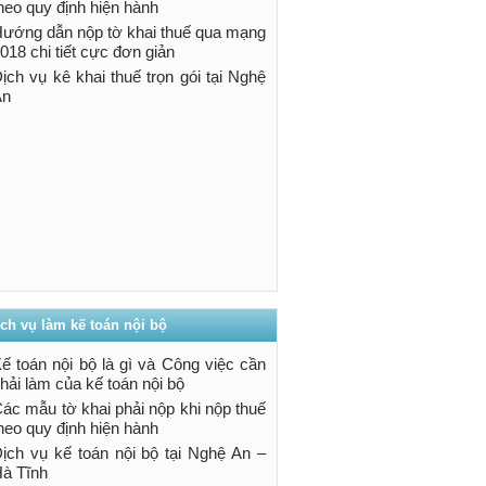
heo quy định hiện hành
ướng dẫn nộp tờ khai thuế qua mạng
018 chi tiết cực đơn giản
ịch vụ kê khai thuế trọn gói tại Nghệ
An
ch vụ làm kế toán nội bộ
ế toán nội bộ là gì và Công việc cần
hải làm của kế toán nội bộ
ác mẫu tờ khai phải nộp khi nộp thuế
heo quy định hiện hành
ịch vụ kế toán nội bộ tại Nghệ An –
à Tĩnh