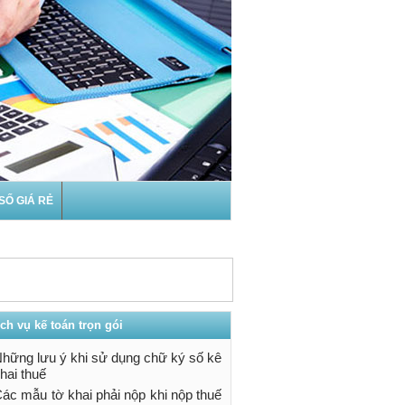
SỐ GIÁ RẺ
ch vụ kế toán trọn gói
hững lưu ý khi sử dụng chữ ký số kê
hiệp của chúng
hai thuế
 ...
ác mẫu tờ khai phải nộp khi nộp thuế