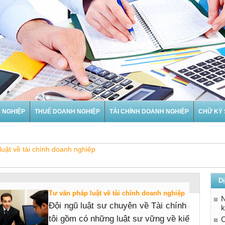
 NGHIỆP
THUẾ DOANH NGHIỆP
TÀI CHÍNH DOANH NGHIỆP
CHỮ KÝ 
uật về tài chính doanh nghiệp
Dị
Tư vấn pháp luật về tài chính doanh nghiệp
N
Đội ngũ luật sư chuyên về Tài chính doanh ng
k
tôi gồm có những luật sư vững về kiến thức phá
C